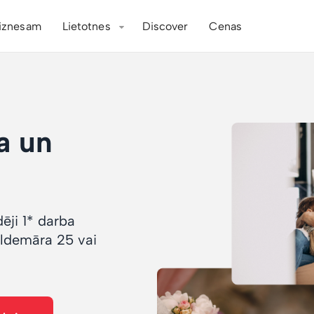
iznesam
Lietotnes
Discover
Cenas
a un
ēji 1* darba
aldemāra 25 vai