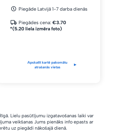
Piegāde Latvijā 1-7 darba dienās
Piegādes cena:
€3.70
*(5.20 liela izmēra foto)
Apskatīt kartē pakomātu
▸
atrašanās vietas
Rīgā.
Lielu pasūtījumu izgatavošanas laiki var
ūtījuma veikšanas Jums pienāks info epasts ar
rētu uz piegādi nākošajā dienā.