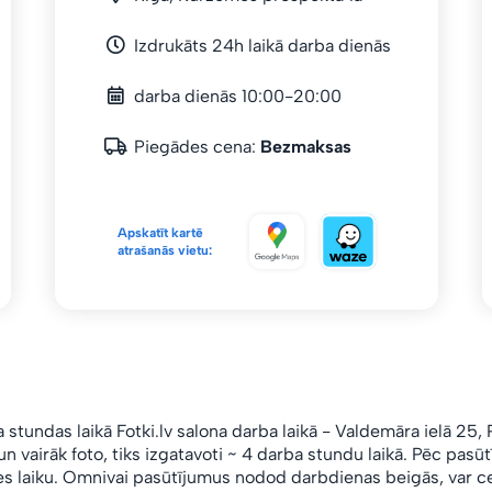
Izdrukāts 24h laikā darba dienās
darba dienās 10:00-20:00
Piegādes cena:
Bezmaksas
Apskatīt kartē
atrašanās vietu:
a stundas laikā Fotki.lv salona
darba laikā
- Valdemāra ielā 25, 
n vairāk foto, tiks izgatavoti ~ 4 darba stundu laikā. Pēc pas
s laiku. Omnivai pasūtījumus nodod darbdienas beigās, var ce