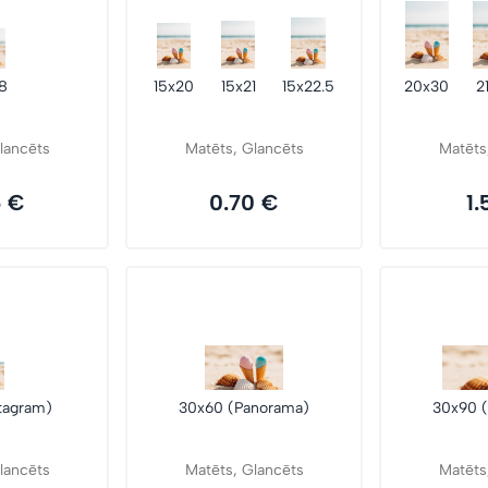
18
15x20
15x21
15x22.5
20x30
2
lancēts
Matēts, Glancēts
Matēts
6 €
0.70 €
1.
stagram)
30x60 (Panorama)
30x90 
lancēts
Matēts, Glancēts
Matēts