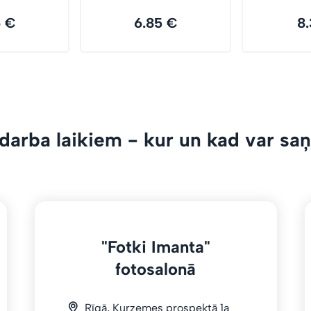
6 €
6.85 €
8.
darba laikiem - kur un kad var saņ
"Fotki Imanta"
fotosalonā
Rīgā, Kurzemes prospektā 1a