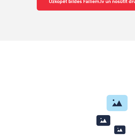
Uzkopēt bildes Failiem.lv un nosūtīt dr