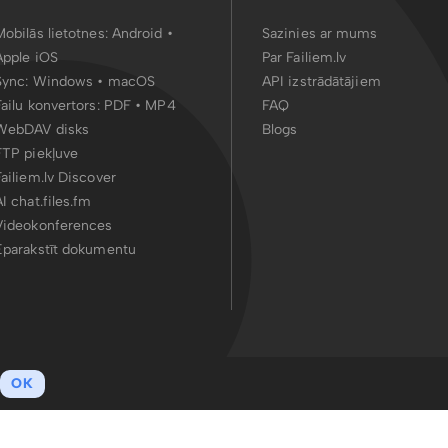
Mobilās lietotnes:
Android
•
Sazinies ar mums
Apple iOS
Par Failiem.lv
Sync:
Windows • macOS
API izstrādātājiem
Failu konvertors:
PDF
•
MP4
FAQ
WebDAV disks
Blogs
FTP piekļuve
Failiem.lv Discover
AI chat.files.fm
Videokonferences
Eparakstīt dokumentu
OK