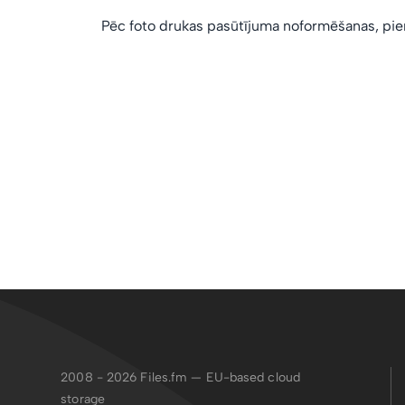
Pēc foto drukas pasūtījuma noformēšanas, pien
2008 - 2026
Files.fm — EU-based cloud
storage