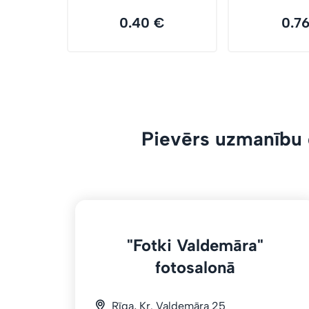
0.40 €
0.7
Pievērs uzmanību 
"Fotki Valdemāra"
fotosalonā
Rīga, Kr. Valdemāra 25