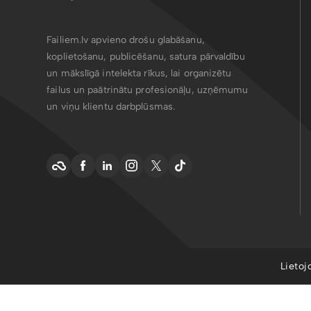
Failiem.lv apvieno drošu glabāšanu,
koplietošanu, publicēšanu, satura pārvaldību
un mākslīgā intelekta rīkus, lai organizētu
failus un paātrinātu profesionāļu, uzņēmumu
un viņu klientu darbplūsmas.
Lietoj