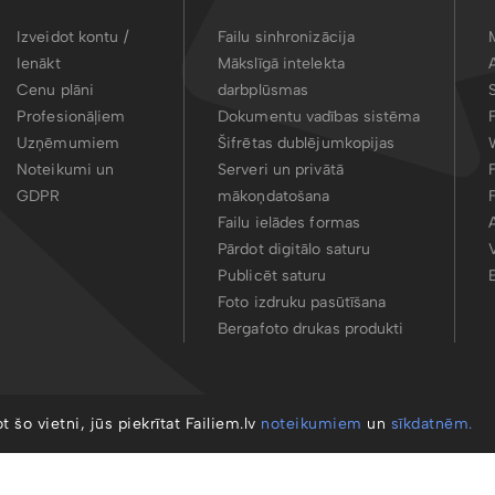
Izveidot kontu /
Failu sinhronizācija
Ienākt
Mākslīgā intelekta
Cenu plāni
darbplūsmas
Profesionāļiem
Dokumentu vadības sistēma
Uzņēmumiem
Šifrētas dublējumkopijas
Noteikumi un
Serveri un privātā
GDPR
mākoņdatošana
Failu ielādes formas
Pārdot digitālo saturu
Publicēt saturu
Foto izdruku pasūtīšana
Bergafoto drukas produkti
ot šo vietni, jūs piekrītat Failiem.lv
noteikumiem
un
sīkdatnēm.