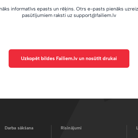
āks informatīvs epasts un rēķins. Otrs e-pasts pienāks uzrei
pasūtījumiem raksti uz
support@failiem.lv
Uzkopēt bildes Failiem.lv un nosūtīt drukai
Darba sākšana
Risinājumi