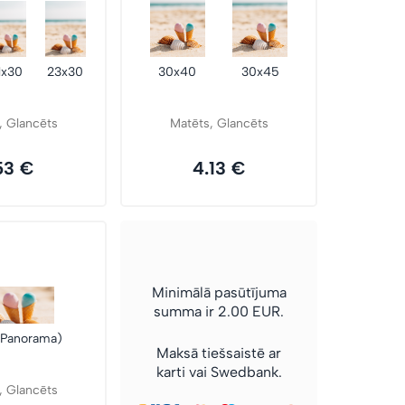
1x30
23x30
30x40
30x45
, Glancēts
Matēts, Glancēts
53 €
4.13 €
Minimālā pasūtījuma
summa ir 2.00 EUR.
(Panorama)
Maksā tiešsaistē ar
karti vai Swedbank.
, Glancēts