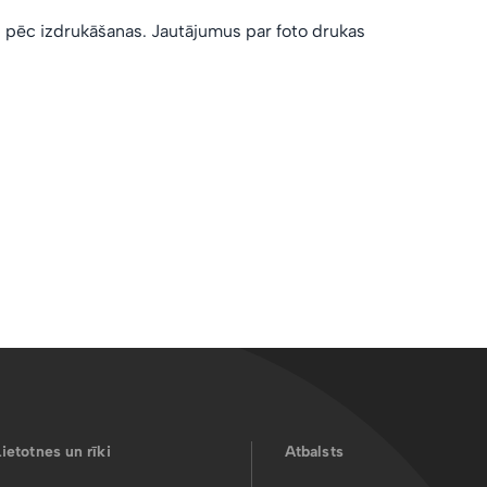
z pēc izdrukāšanas. Jautājumus par foto drukas
Lietotnes un rīki
Atbalsts