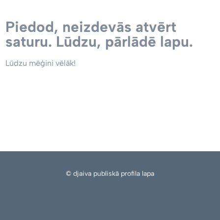
Piedod, neizdevās atvērt
saturu. Lūdzu, pārlādē lapu.
Lūdzu mēģini vēlāk!
© djaiva publiskā profila lapa