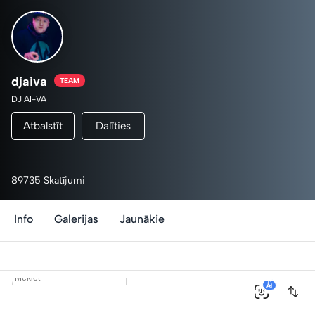
djaiva
TEAM
DJ AI-VA
Atbalstīt
Dalīties
89735 Skatījumi
Info
Galerijas
Jaunākie
0
AI