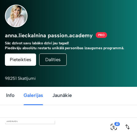
anna.lieckalnina passion.academy
PRO
Sāc dzīvot savu labāko dzīvi jau tagad!
Piedāvāju absolūtu restartu unikālā personības izaugsmes programmā.
Tu esi savas dzīves režisors!
Pieteikties
Dalīties
98251 Skatījumi
Info
Galerijas
Jaunākie
0
AI